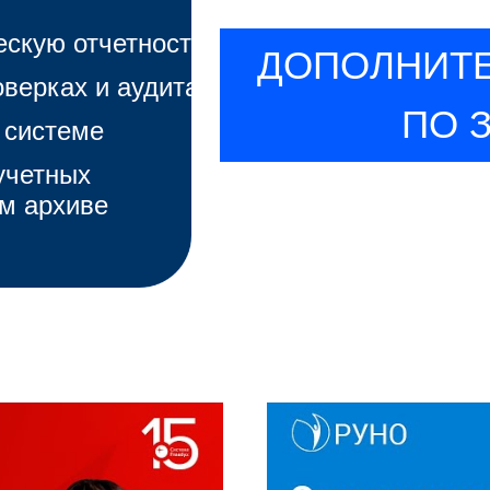
скую отчетность
ДОПОЛНИТЕ
верках и аудитах
ПО 
 системе
учетных
м архиве