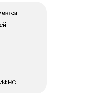
ментов
лей
(ИФНС,