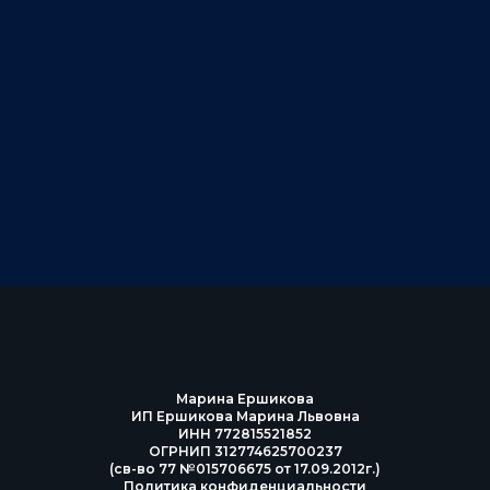
Марина Ершикова
ИП Ершикова Марина Львовна
ИНН 772815521852
ОГРНИП 312774625700237
(св-во 77 №015706675 от 17.09.2012г.)
Политика конфиденциальности